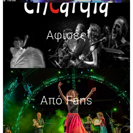
Αφίσες
Από Fans