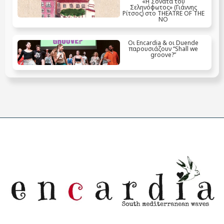
«Η Σονάτα του
Σεληνόφωτος» (Γιάννης
Ρίτσος) στο THEATRE OF THE
NO
Οι Encardia & οι Duende
παρουσιάζουν “Shall we
groove?”