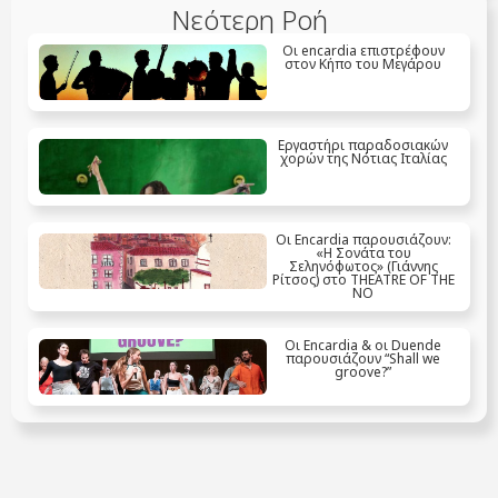
Νεότερη Ροή
Οι encardia επιστρέφουν
στον Κήπο του Μεγάρου
Eργαστήρι παραδοσιακών
χορών της Νότιας Ιταλίας
Οι Encardia παρουσιάζουν:
«Η Σονάτα του
Σεληνόφωτος» (Γιάννης
Ρίτσος) στο THEATRE OF THE
NO
Οι Encardia & οι Duende
παρουσιάζουν “Shall we
groove?”